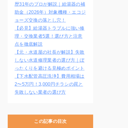
歴31年のプロが解説｜給湯器の補
助金（2026年）対象機種・エコジ
ョーズ交換の落とし穴！
【必見】給湯器トラブルに強い修
理・交換業者5選！選び方と注意
点を徹底解説
【元・水道屋の社長が解説】失敗
しない水道修理業者の選び方｜ぼ
ったくりを避ける見極めポイント
【下水配管高圧洗浄】費用相場は
2〜5万円！3,000円チラシの罠と
失敗しない業者の選び方
この記事の目次