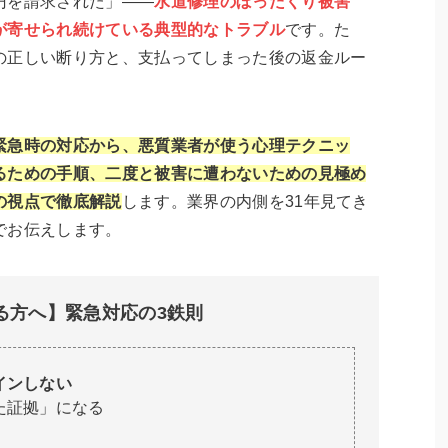
円を請求された」——
水道修理のぼったくり被害
が寄せられ続けている典型的なトラブル
です。た
の正しい断り方と、支払ってしまった後の返金ルー
緊急時の対応から、悪質業者が使う心理テクニッ
るための手順、二度と被害に遭わないための見極め
の視点で徹底解説
します。業界の内側を31年見てき
でお伝えします。
る方へ】緊急対応の3鉄則
インしない
た証拠」になる