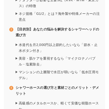
アダプターが必要な主要3社（KVK・MYM・東京ガ
ス）の特徴
ネジ規格「G1/2」とは？海外製や特殊メーカーの注
意点
【目的別】あなたの悩みを解決するシャワーヘッドの
選び方
水道代を月2,000円以上節約したいなら「節水・止
水ボタン付き」
美容・肌ケアを重視するなら「マイクロナノバブ
ル・塩素除去」
マンションの上層階で水圧が弱いなら「低水圧用モ
デル」
シャワーホースの選び方と素材ごとのメリット・デメ
リット
高級感のメタルホースか、軽くて安価な樹脂ホース