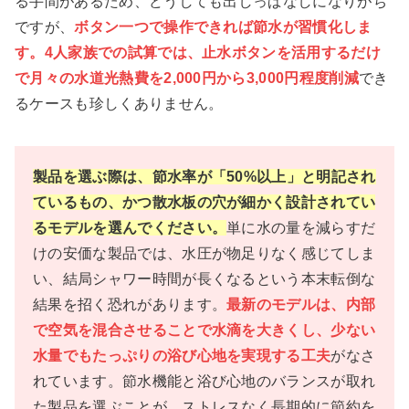
る手間があるため、どうしても出しっぱなしになりがち
ですが、
ボタン一つで操作できれば節水が習慣化しま
す。4人家族での試算では、止水ボタンを活用するだけ
で月々の水道光熱費を2,000円から3,000円程度削減
でき
るケースも珍しくありません。
製品を選ぶ際は、節水率が「50%以上」と明記され
ているもの、かつ散水板の穴が細かく設計されてい
るモデルを選んでください。
単に水の量を減らすだ
けの安価な製品では、水圧が物足りなく感じてしま
い、結局シャワー時間が長くなるという本末転倒な
結果を招く恐れがあります。
最新のモデルは、内部
で空気を混合させることで水滴を大きくし、少ない
水量でもたっぷりの浴び心地を実現する工夫
がなさ
れています。節水機能と浴び心地のバランスが取れ
た製品を選ぶことが、ストレスなく長期的に節約を