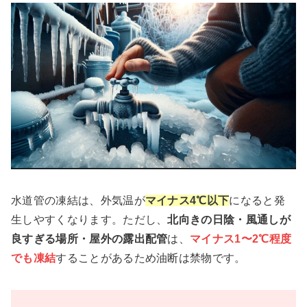
水道管の凍結は、外気温が
マイナス4℃以下
になると発
生しやすくなります。ただし、
北向きの日陰・風通しが
良すぎる場所・屋外の露出配管
は、
マイナス1〜2℃程度
でも凍結
することがあるため油断は禁物です。