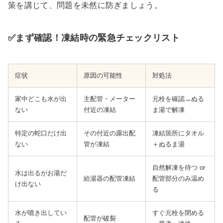
策を講じて、問題を未然に防ぎましょう。
✅まず確認！凍結時の緊急
チェック
リスト
症状
原因の可能性
対処法
家中どこも水が出
主配管・メーター
元栓を確認→ぬる
ない
付近の凍結
ま湯で解凍
特定の蛇口だけ出
その付近の露出配
凍結箇所にタオル
ない
管が凍結
＋ぬるま湯
自然解凍を待つ or
水は出るがお湯だ
給湯器の配管凍結
配管部分のみ温め
け出ない
る
水が噴き出してい
すぐ元栓を閉める
配管が破裂