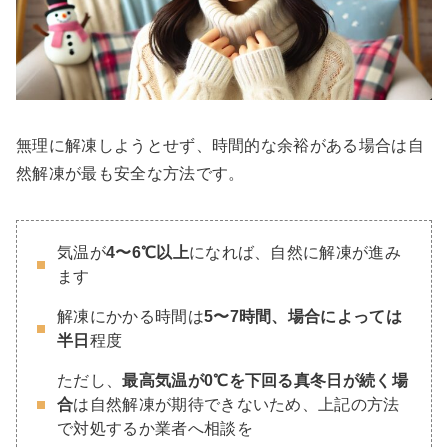
無理に解凍しようとせず、時間的な余裕がある場合は自
然解凍が最も安全な方法です。
気温が
4〜6℃以上
になれば、自然に解凍が進み
ます
解凍にかかる時間は
5〜7時間、場合によっては
半日
程度
ただし、
最高気温が0℃を下回る真冬日が続く場
合
は自然解凍が期待できないため、上記の方法
で対処するか業者へ相談を