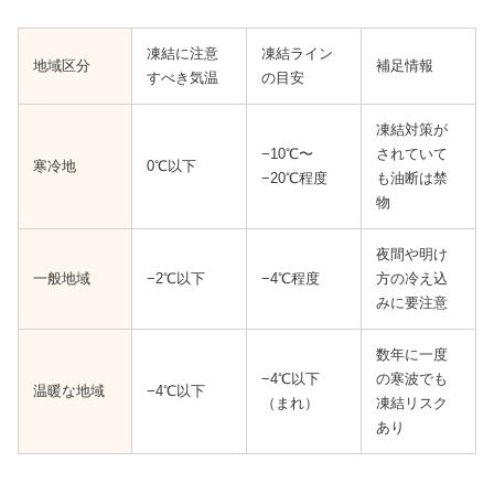
凍結に注意
凍結ライン
地域区分
補足情報
すべき気温
の目安
凍結対策が
−10℃〜
されていて
寒冷地
0℃以下
−20℃程度
も油断は禁
物
夜間や明け
一般地域
−2℃以下
−4℃程度
方の冷え込
みに要注意
数年に一度
−4℃以下
の寒波でも
温暖な地域
−4℃以下
（まれ）
凍結リスク
あり