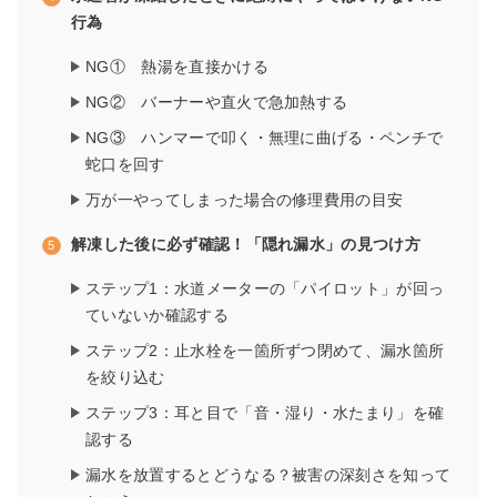
行為
NG① 熱湯を直接かける
NG② バーナーや直火で急加熱する
NG③ ハンマーで叩く・無理に曲げる・ペンチで
蛇口を回す
万が一やってしまった場合の修理費用の目安
解凍した後に必ず確認！「隠れ漏水」の見つけ方
ステップ1：水道メーターの「パイロット」が回っ
ていないか確認する
ステップ2：止水栓を一箇所ずつ閉めて、漏水箇所
を絞り込む
ステップ3：耳と目で「音・湿り・水たまり」を確
認する
漏水を放置するとどうなる？被害の深刻さを知って