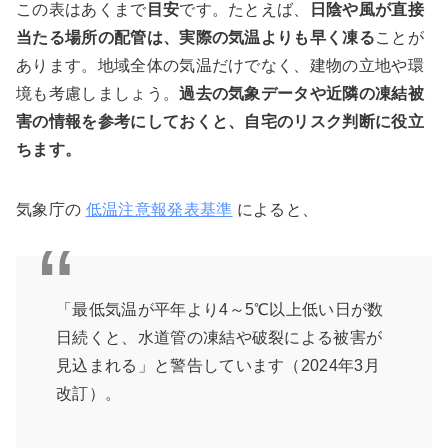
この表はあくまで
目安
です。たとえば、
日陰や風が直接
当たる場所の配管は、実際の気温よりも早く凍る
ことが
あります。地域全体の気温だけでなく、建物の立地や環
境も考慮しましょう。
過去の気象データや近隣の凍結被
害の情報を参考にしておくと、自宅のリスク判断に役立
ちます。
気象庁の
低温注意報発表基準
によると、
「最低気温が平年より4～5℃以上低い日が数
日続くと、水道管の凍結や破裂による被害が
見込まれる」と警告しています（2024年3月
改訂）。