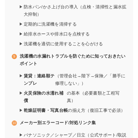
防水パン/かさ上げ台の導入（点検・清掃性と漏水拡
大抑制）
定期的に洗濯機を清掃する
給排水ホースや排水口を点検する
洗濯機を適切に使用することを心がける
洗濯機の水漏れトラブルを防ぐために知っておきたい
ポイント
賃貸：連絡順テ
（管理会社→階下→保険／「勝手に
ンプレ
修理しない」）
火災保険の水濡れ補
の基本（必要書類と工程写
償
真）
乾燥証明書・写真台帳
の揃え方（復旧工事で必須）
メーカー別エラーコード/対処リンク集
パナソニック／シャープ／日立（公式サポート/取説