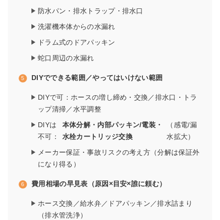
防水パン・排水トラップ・排水口
洗濯機本体からの水漏れ
ドラム式のドアパッキン
蛇口周辺の水漏れ
DIYでできる範囲／やってはいけない範囲
DIYで可：ホースの増し締め・交換／排水口・トラ
ップ清掃／水平調整
DIYは
本体分解・内部パッキン/電装・
（感電/漏
不可：
水栓カートリッジ交換
水拡大）
メーカー保証・事故リスクの考え方（分解は保証外
になり得る）
費用相場の早見表（原因×目安×誰に頼む）
ホース交換／給水弁／ドアパッキン／排水詰まり
（排水管洗浄）