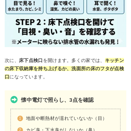
次に、
床下点検口
を開けます。多くの家では、
キッチン
の床下収納庫を持ち上げるか、洗面所の床のフタが点検
口
になっています。
懐中電灯で照らし、3点を確認
地面や断熱材が濡れていないか（目）
カビ臭・下水臭がしないか（鼻）