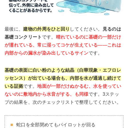
最後に、
建物の外周をひと回り
してください。
見るのは
基礎コンクリート
です。
晴れているのに基礎の一部だけ
が濡れている、常に湿ってコケが生えている——これは
内部からの漏水が染み出しているサイン
です。
基礎の表面に白い粉のような結晶（白華現象・エフロレ
ッセンス）が出ている場合も、内部を水が通過し続けて
いる証拠
です。
地面が一部だけぬかるむ、水を使ってい
ないのに敷地内から水音がする、も同様
です。3ステッ
プの結果を、次のチェックリストで整理してください。
蛇口を全部閉めてもパイロットが回る