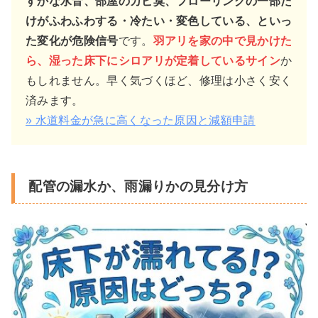
すかな水音、部屋のカビ臭、フローリングの一部だ
けがふわふわする・冷たい・変色している、といっ
た変化が危険信号
です。
羽アリを家の中で見かけた
ら、湿った床下にシロアリが定着しているサイン
か
もしれません。早く気づくほど、修理は小さく安く
済みます。
» 水道料金が急に高くなった原因と減額申請
配管の漏水か、雨漏りかの見分け方