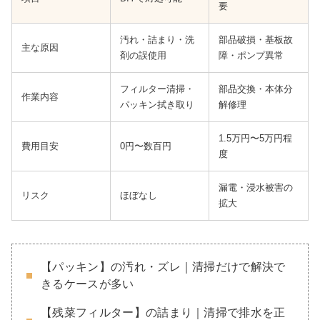
要
汚れ・詰まり・洗
部品破損・基板故
主な原因
剤の誤使用
障・ポンプ異常
フィルター清掃・
部品交換・本体分
作業内容
パッキン拭き取り
解修理
1.5万円〜5万円程
費用目安
0円〜数百円
度
漏電・浸水被害の
リスク
ほぼなし
拡大
【パッキン】の汚れ・ズレ｜清掃だけで解決で
きるケースが多い
【残菜フィルター】の詰まり｜清掃で排水を正