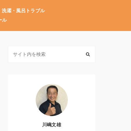
・洗濯・風呂トラブル
ール
川嶋文雄