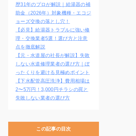
歴31年のプロが解説｜給湯器の補
助金（2026年）対象機種・エコジ
ョーズ交換の落とし穴！
【必見】給湯器トラブルに強い修
理・交換業者5選！選び方と注意
点を徹底解説
【元・水道屋の社長が解説】失敗
しない水道修理業者の選び方｜ぼ
ったくりを避ける見極めポイント
【下水配管高圧洗浄】費用相場は
2〜5万円！3,000円チラシの罠と
失敗しない業者の選び方
この記事の目次