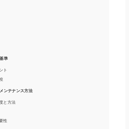
基準
ント
較
メンテナンス方法
度と方法
要性